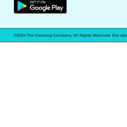
©2024 The Cleaning Company, All Rights Reserved. Site de