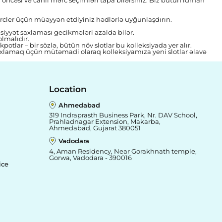
 mercler üçün müəyyən etdiyiniz hədlərlə uyğunlaşdırın.
siyyət saxlaması gecikmələri azalda bilər.
olmalıdır.
otlar – bir sözlə, bütün növ slotlar bu kolleksiyada yer alır.
 saxlamaq üçün mütəmadi olaraq kolleksiyamıza yeni slotlar əlavə
Location
Ahmedabad
319 Indraprasth Business Park, Nr. DAV School,
Prahladnagar Extension, Makarba,
Ahmedabad, Gujarat 380051
Vadodara
4, Aman Residency, Near Gorakhnath temple,
Gorwa, Vadodara - 390016
ice