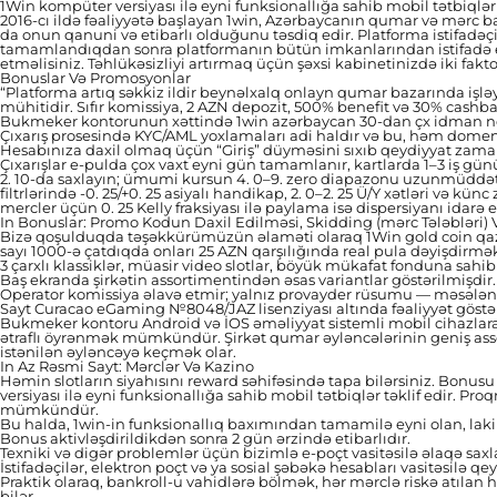
1Win kompüter versiyası ilə eyni funksionallığa sahib mobil tətbiqlər t
2016-cı ildə fəaliyyətə başlayan 1win, Azərbaycanın qumar və mərc baza
da onun qanuni və etibarlı olduğunu təsdiq edir. Platforma istifadəçi
tamamlandıqdan sonra platformanın bütün imkanlarından istifadə edə 
etməlisiniz. Təhlükəsizliyi artırmaq üçün şəxsi kabinetinizdə iki fakt
Bonuslar Və Promosyonlar
“Platforma artıq səkkiz ildir beynəlxalq onlayn qumar bazarında işl
mühitidir. Sıfır komissiya, 2 AZN depozit, 500% benefit və 30% cashb
Bukmeker kontorunun xəttində 1win azərbaycan 30-dan çx idman nö
Çıxarış prosesində KYC/AML yoxlamaları adi haldır və bu, həm domenin
Hesabınıza daxil olmaq üçün “Giriş” düyməsini sıxıb qeydiyyat zamanı i
Çıxarışlar e‑pulda çox vaxt eyni gün tamamlanır, kartlarda 1–3 iş günü
2. 10-da saxlayın; ümumi kursun 4. 0–9. zero diapazonu uzunmüddətl
filtrlərində -0. 25/+0. 25 asiyalı handikap, 2. 0–2. 25 Ü/Y xətləri v
mercler üçün 0. 25 Kelly fraksiyası ilə paylama isə dispersiyanı idarə e
In Bonuslar: Promo Kodun Daxil Edilməsi, Skidding (mərc Tələbləri)
Bizə qoşulduqda təşəkkürümüzün əlaməti olaraq 1Win gold coin qazan
sayı 1000-ə çatdıqda onları 25 AZN qarşılığında real pula dəyişdi
3 çarxlı klassiklər, müasir video slotlar, böyük mükafat fonduna sahib c
Baş ekranda şirkətin assortimentindən əsas variantlar göstərilmişdir.
Operator komissiya əlavə etmir; yalnız provayder rüsumu — məsələn, 
Sayt Curacao eGaming №8048/JAZ lisenziyası altında fəaliyyət göstər
Bukmeker kontoru Android və İOS əməliyyat sistemli mobil cihazlara tə
ətraflı öyrənmək mümkündür. Şirkət qumar əyləncələrinin geniş assorti
istənilən əyləncəyə keçmək olar.
In Az Rəsmi Sayt: Mərclər Və Kazino
Həmin slotların siyahısını reward səhifəsində tapa bilərsiniz. Bonus
versiyası ilə eyni funksionallığa sahib mobil tətbiqlər təklif edir. 
mümkündür.
Bu halda, 1win-in funksionallıq baxımından tamamilə eyni olan, lakin
Bonus aktivləşdirildikdən sonra 2 gün ərzində etibarlıdır.
Texniki və digər problemlər üçün bizimlə e-poçt vasitəsilə əlaqə saxl
İstifadəçilər, elektron poçt və ya sosial şəbəkə hesabları vasitəsilə qe
Praktik olaraq, bankroll-u vahidlərə bölmək, hər mərclə riskə atıl
bilər.