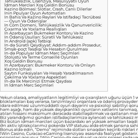
Təhlükəsizlik, Lisenziya, Məsuliyyətli Oyun
İdman Mərcləri Xoş Gəldin Bonusu
Kazino Bölməsi: Slotlar, Crash, Canlı Dilerlər
Inin Ppulyar Oyun Avtomatları
In Bahis Və Kazino Rəyləri Və Istifadəçi Təcrübəsi
— Oyun Və Ödənişlər
In Com Domeni, Təhlükəsizlik Və Qanunvericilik:
Çıxarma Və Yoxlama Reallıqları
In Azərbaycan Bukmeker Kontoru Və Kazino
In Ödəniş Üsulları: Sürətli Və Təhlükəsiz
In Android (apk) Tətbiqi
In-də Sürətli Qeydiyyat: Addım-addım Prosedur,
Sms/e‑poçt Təsdiqi Və Hesabın Qurulması
In-də Populyar İdman Mərc Seçimləri
Stolüstü Və Terme Conseillé Oyunları
Xoş Gəldin Bonusu
In Azərbaycan: Bukmeker Kontoru Və Onlayn
Kazino İcmalı
Saytın Funksiyaları Və Hesab Yaradılmasının
Çəkilmə Və Yoxlama Aspektləri
In-də İlk Mərcinizi Etmək Qaydası
In İdman Mərc Seçimləri
Yekun olaraq, əməliyyatların legitimliyi və çıxarışların uğuru üçün 1
bloklamaları baş verərsə, tənzimləyici orqanlara və ödəniş provayde
idarə edilməsi uzunmüddətli oyun dəyərini və psixoloji sabitliyi qoru
həm aşağı, həm də yüksək dəyişkənlikli oyunların xətlərini tanımaq,
atılan hissəni maksimum dərəcədə stabilləşdirmək və qatlanan mərc
Biz yarandığımız gündən istifadəçilərimizə əyləncəli və təhlükəsiz 
Biz bütün idman mərcləri üçün bazardakı ən yüksək əmsalları təqdi
Ən aktiv iştirakçılarımız pokerdə VIP statusu əldə etmək şansına sahi
Bonus əldə edin, “Demo” rejimində slotları sınaqdan keçirib risklər
1Win Casino, Curacao eGaming lisenziyası əsasında fəaliyyət göstərir
prinsipləri qorunur. 1Win Casino-da qeydiyyat və giriş prosesi sadə və s