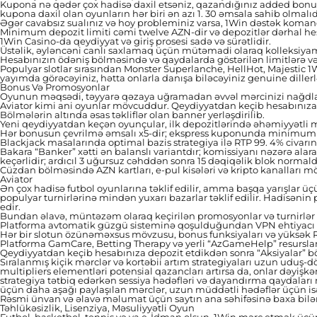
Kupona nə qədər çox hadisə daxil etsəniz, qazandığınız added bonus 
kupona daxil olan oyunların hər biri ən azı 1. 30 əmsala sahib olmalıd
Əgər cavabsız sualınız və hoy probleminiz varsa, 1Win dəstək koman
Minimum depozit limiti cəmi twelve AZN-dir və depozitlər dərhal he
1Win Casino-da qeydiyyat və giriş prosesi sadə və sürətlidir.
Üstəlik, əyləncəni canlı saxlamaq üçün mütəmadi olaraq kolleksiyamı
Hesabınızın ödəniş bölməsində və qaydalarda göstərilən limitlərə və
Populyar slotlar sırasından Monster Superlanche, HellHot, Majestic 
yayımda görəcəyiniz, hətta onlarla danışa biləcəyiniz genuine diller
Bonus Və Promosyonlar
Oyunun məqsədi, təyyarə qəzaya uğramadan əvvəl mərcinizi nağdlaşdır
Aviator kimi ani oyunlar mövcuddur. Qeydiyyatdan keçib hesabınıza d
Bölmələrin altında əsas təkliflər olan banner yerləşdirilib.
Yeni qeydiyyatdan keçən oyunçular, ilk depozitlərində əhəmiyyətli m
Hər bonusun çevrilmə əmsalı x5-dir; ekspress kuponunda minimum o
Blackjack masalarında optimal bazis strategiya ilə RTP 99. 4% civarına
Bakara “Banker” xətti ən balanslı variantdır; komissiyanı nəzərə a
keçərlidir; ardıcıl 3 uğursuz cəhddən sonra 15 dəqiqəlik blok normald
Cüzdan bölməsində AZN kartları, e‑pul kisələri və kripto kanalları m
Aviator
Ən çox hadisə futbol oyunlarına təklif edilir, amma başqa yarışlar ü
populyar turnirlərinə mindən yuxarı bazarlar təklif edilir. Hadisəni
edir.
Bundan əlavə, müntəzəm olaraq keçirilən promosyonlar və turnirlər v
Platforma avtomatik güzgü sisteminə qoşulduğundan VPN ehtiyacı 
Hər bir slotun özünəməxsus mövzusu, bonus funksiyaları və yüksək RT
Platforma GamCare, Betting Therapy və yerli “AzGameHelp” resursların
Qeydiyyatdan keçib hesabınıza depozit etdikdən sonra “Aksiyalar” böl
Sıralanmış kiçik mərclər və kortəbii artım strategiyaları uzun uduş
multipliers elementləri potensial qazancları artırsa da, onlar dəyi
strategiya tətbiq edərkən sessiya hədəfləri və dayandırma qaydaları
üçün daha aşağı paylaşılan mərclər, uzun müddətli hədəflər üçün isə
Rəsmi ünvan və əlavə məlumat üçün saytın ana səhifəsinə baxa bilər
Təhlükəsizlik, Lisenziya, Məsuliyyətli Oyun
Futbol, basketbol, tennis və ya e-İdman olsun, 1Win mərc etmək üçün