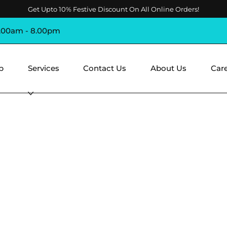
Get Upto 10% Festive Discount On All Online Orders!
8.00am - 8.00pm
p
Services
Contact Us
About Us
Car