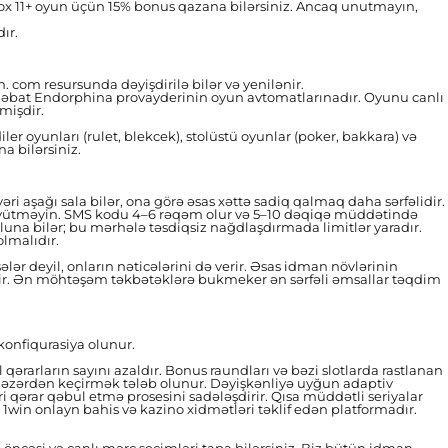
çox 11+ oyun üçün 15% bonus qazana bilərsiniz. Ancaq unutmayın,
ır.
com resursunda dəyişdirilə bilər və yenilənir.
 tələbat Endorphina provayderinin oyun avtomatlarınadır. Oyunu canlı
mişdir.
 oyunları (rulet, blekcek), stolüstü oyunlar (poker, bakkara) və
a bilərsiniz.
əri aşağı sala bilər, ona görə əsas xəttə sadiq qalmaq daha sərfəlidir.
 böyütməyin. SMS kodu 4–6 rəqəm olur və 5–10 dəqiqə müddətində
oluna bilər; bu mərhələ təsdiqsiz nağdlaşdırmada limitlər yaradır.
olmalıdır.
r deyil, onların nəticələrini də verir. Əsas idman növlərinin
əyişir. Ən möhtəşəm təkbətəklərə bukmeker ən sərfəli əmsallar təqdim
konfiqurasiya olunur.
rarların sayını azaldır. Bonus raundları və bəzi slotlarda rastlanan
n nəzərdən keçirmək tələb olunur. Dəyişkənliyə uyğun adaptiv
qərar qəbul etmə prosesini sadələşdirir. Qısa müddətli seriyalar
1win onlayn bahis və kazino xidmətləri təklif edən platformadır.
ncəsi və canlı mərc seçimləri tapa bilərsiniz. Biz bütün idman