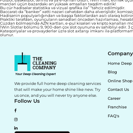
mərcləri üçün bazardakı ən yüksək əmsalları təqdim edirik!
Bu cür hadisələr statistika və vizual qrafika ilə” “təhciz edilmişdir.
Baccarat-da “banker” xətti nəzəri cəhətdən daha əlverişlidir; komissi
Hadisənin populyarlığından və başqa faktorlardan asılı olaraq kotirov
Praktiki tərəfdən, oyunçuların sənədləri öncədən hazırlaması, hesabl
Cüzdan bölməsində AZN kartları, e‑pul kisələri və kripto kanalları m
1Win Slotlar bölümü 9, 900-dən çox slot oyununa ev sahibliyi edir. 3 ça
Kateqoriyalar və provayderlər üzrə slot axtarışı imkanı ilə platform
olunur.
Compan
Home Deep 
Blog
Online Shop
We provide full home deep cleaning services
that will make your home shine like new. Try
Contact Us
us once, and you will never try anyone else.
Career
Follow Us
Franchise
FAQ's