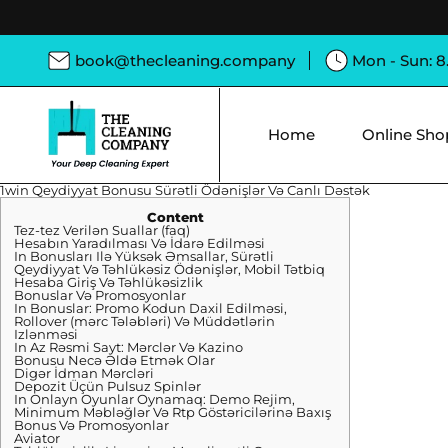
book@thecleaning.company
Mon - Sun: 
Home
Online Sho
1win Qeydiyyat Bonusu Sürətli Ödənişlər Və Canlı Dəstək
Content
Tez-tez Verilən Suallar (faq)
Hesabın Yaradılması Və İdarə Edilməsi
In Bonusları Ilə Yüksək Əmsallar, Sürətli
Qeydiyyat Və Təhlükəsiz Ödənişlər, Mobil Tətbiq
Hesaba Giriş Və Təhlükəsizlik
Bonuslar Və Promosyonlar
In Bonuslar: Promo Kodun Daxil Edilməsi,
Rollover (mərc Tələbləri) Və Müddətlərin
Izlənməsi
In Az Rəsmi Sayt: Mərclər Və Kazino
Bonusu Necə Əldə Etmək Olar
Digər İdman Mərcləri
Depozit Üçün Pulsuz Spinlər
In Onlayn Oyunlar Oynamaq: Demo Rejim,
Minimum Məbləğlər Və Rtp Göstəricilərinə Baxış
Bonus Və Promosyonlar
Aviator