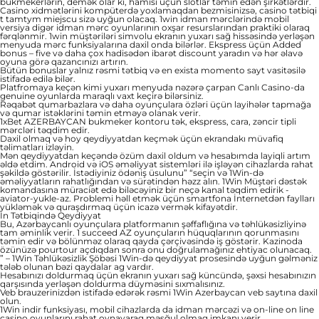
bukmekerlərin, demək olar ki, hamısı üçün slotlar təmin edən şirkətlərdir.
Casino xidmətlərini kompüterdə yoxlamaqdan bezmisinizsə, casino tətbiqi
t tamtym miejscu sizə uyğun olacaq. 1win idman mərclərində mobil
versiya digər idman mərc oyunlarının oxşar resurslarından praktiki olaraq
fərqlənmir. 1win müştəriləri simvolu ekranın yuxarı sağ hissəsində yerləşən
menyuda mərc funksiyalarına daxil onda bilərlər. Ekspress üçün Added
bonus – five və daha çox hadisədən ibarət discount yaradın və hər əlavə
oyuna görə qazancınızı artırın.
Bütün bonuslar yalnız rəsmi tətbiq və en exista momento sayt vasitəsilə
istifadə edilə bilər.
Platfromaya keçən kimi yuxarı menyuda nəzərə çarpan Canlı Casino-da
genuine oyunlarda maraqlı vaxt keçirə bilərsiniz.
Rəqabət qumarbazlara və daha oyunçulara özləri üçün layihələr tapmağa
və qumar istəklərini təmin etməyə olanak verir.
1xBet AZERBAYCAN bukmeker kontoru tək, ekspress, cara, zəncir tipli
mərcləri təqdim edir.
Daxil olmaq və hoy qeydiyyatdan keçmək üçün ekrandakı müvafiq
təlimatları izləyin.
Mən qeydiyyatdan keçəndə özüm daxil oldum və hesabımda layiqli artım
əldə etdim. Android və iOS əməliyyat sistemləri ilə işləyən cihazlarda rahat
şəkildə göstərilir. İstədiyiniz ödəniş üsulunu” “seçin və 1Win-də
əməliyyatların rahatlığından və sürətindən həzz alın. 1Win Müştəri dəstək
komandasına müraciət edə biləcəyiniz bir neçə kanal təqdim edirik -
aviator-yukle-az. Problemi həll etmək üçün smartfona İnternetdən faylları
yükləmək və quraşdırmaq üçün icazə vermək kifayətdir.
In Tətbiqində Qeydiyyat
Bu, Azərbaycanlı oyunçulara platformanın şəffaflığına və təhlükəsizliyinə
tam əminlik verir. 1 succeed AZ oyunçuların hüquqlarının qorunmasını
təmin edir və bölünməz olaraq qayda çərçivəsində iş göstərir. Kazinoda
özünüzə pourtour açdıqdan sonra onu doğrulamağınız ehtiyac olunacaq.
” – 1Win Təhlükəsizlik Şöbəsi 1Win-də qeydiyyat prosesində uyğun gəlməniz
tələb olunan bəzi qaydalar ag vardır.
Hesabınızı doldurmaq üçün ekranın yuxarı sağ küncündə, şəxsi hesabınızın
qarşısında yerləşən doldurma düyməsini sıxmalısınız.
Veb brauzerinizdən istifadə edərək rəsmi 1Win Azerbaycan veb saytına daxil
olun.
1Win indir funksiyası, mobil cihazlarda da idman mərcəzi və on-line on line
casino oyunlarını rahat oynayaraq məşğul olmaq imkanı verir.