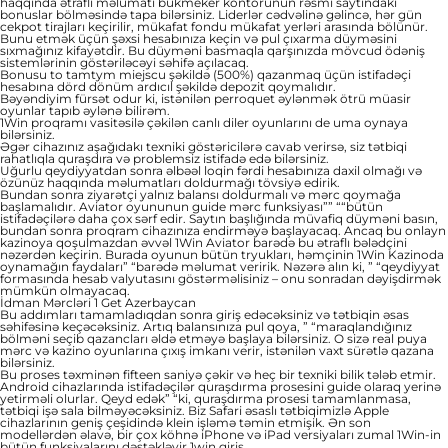
haqqında ətraflı məlumatı bukmeker kontorunun rəsmi saytındakı
bonuslar bölməsində tapa bilərsiniz. Liderlər cədvəlinə gəlincə, hər gün
cekpot tirajları keçirilir, mükafat fondu mükafat yerləri arasında bölünür.
Bunu etmək üçün şəxsi hesabınıza keçin və pul çıxarma düyməsini
sıxmağınız kifayətdir. Bu düyməni basmaqla qarşınızda mövcud ödəniş
sistemlərinin göstəriləcəyi səhifə açılacaq.
Bonusu to tamtym miejscu şəkildə (500%) qazanmaq üçün istifadəçi
hesabına dörd dönüm ardıcıl şəkildə depozit qoymalıdır.
Bəyəndiyim fürsət odur ki, istənilən perroquet əylənmək ötrü müasir
oyunlar tapıb əylənə bilirəm.
1Win proqramı vasitəsilə çəkilən canlı diler oyunlarını de uma oynaya
bilərsiniz.
Əgər cihazınız aşağıdakı texniki göstəricilərə cavab verirsə, siz tətbiqi
rahatlıqla quraşdıra və problemsiz istifadə edə bilərsiniz.
Uğurlu qeydiyyatdan sonra əlbəəl loqin fərdi hesabınıza daxil olmağı və
özünüz haqqında məlumatları doldurmağı tövsiyə edirik.
Bundan sonra ziyarətçi yalnız balansı doldurmalı və mərc qoymağa
başlamalıdır. Aviator oyununun guide mərc funksiyası”” ““bütün
istifadəçilərə daha çox sərf edir. Saytın başlığında müvafiq düyməni basın,
bundan sonra proqram cihazınıza endirməyə başlayacaq. Ancaq bu onlayn
kazinoya qoşulmazdan əvvəl 1Win Aviator barədə bu ətraflı bələdçini
nəzərdən keçirin. Burada oyunun bütün tryukları, həmçinin 1Win Kazinoda
oynamağın faydaları” “barədə məlumat veririk. Nəzərə alın ki, ” “qeydiyyat
formasında hesab valyutasını göstərməlisiniz – onu sonradan dəyişdirmək
mümkün olmayacaq.
İdman Mərcləri 1 Get Azerbaycan
Bu addımları tamamladıqdan sonra giriş edəcəksiniz və tətbiqin əsas
səhifəsinə keçəcəksiniz. Artıq balansınıza pul qoya, ” “maraqlandığınız
bölməni seçib qazancları əldə etməyə başlaya bilərsiniz. O sizə real puya
mərc və kazino oyunlarına çıxış imkanı verir, istənilən vaxt sürətlə qazana
bilərsiniz.
Bu proses təxminən fifteen saniyə çəkir və heç bir texniki bilik tələb etmir.
Android cihazlarında istifadəçilər quraşdırma prosesini guide olaraq yerinə
yetirməli olurlar. Qeyd edək” “ki, quraşdırma prosesi tamamlanmasa,
tətbiqi işə sala bilməyəcəksiniz. Biz Safari əsaslı tətbiqimizlə Apple
cihazlarının geniş çeşidində klein işləmə təmin etmişik. Ən son
modellərdən əlavə, bir çox köhnə iPhone və iPad versiyaları zumal 1Win-in
bütün funksiyalarını dəstəkləyir 1win giris.