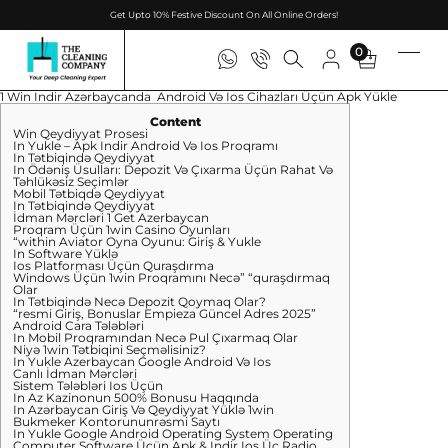
Get Upto 10% Festive Discount On All Online Orders!
0
1 Win Indir Azərbaycanda ️ Android Və Ios Cihazları Üçün Apk Yüklе
Content
Win Qeydiyyat Prosesi
In Yukle – Apk Indir Android Və Ios Proqramı
In Tətbiqində Qeydiyyat
In Ödəniş Üsulları: Depozit Və Çıxarma Üçün Rahat Və
Təhlükəsiz Seçimlər
Mobil Tətbiqdə Qeydiyyat
In Tətbiqində Qeydiyyat
İdman Mərcləri 1 Get Azerbaycan
Proqram Üçün 1win Casino Oyunları
“within Aviator Oyna Oyunu: Giriş & Yukle
In Software Yüklə
Ios Platforması Üçün Quraşdırma
Windows Üçün 1win Proqramını Necə” “quraşdırmaq
Olar
In Tətbiqində Necə Depozit Qoymaq Olar?
“resmi Giriş, Bonuslar Empieza Güncel Adres 2025”
Android Cara Tələbləri
In Mobil Proqramından Necə Pul Çıxarmaq Olar
Niyə 1win Tətbiqini Seçməlisiniz?
In Yukle Azerbaycan Google Android Və Ios
Canlı İdman Mərcləri
Sistem Tələbləri Ios Üçün
In Az Kazinonun 500% Bonusu Haqqında
In Azərbaycan Giriş Və Qeydiyyat Yüklə 1win
Bukmeker Kontorununrəsmi Saytı
In Yukle Google Android Operating System Operating
Computer Software Üçün Apk & Indir Ios Üç Radio