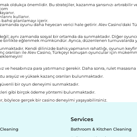
nmak oldukça önemlidir. Bu stratejiler, kazanma şansınızı artırabilir
.com
dayanır.
larını kullanır.
 bahsi planlamayı içerir.
ı zamanda oyunu daha heyecan verici hale getirir. Alev Casino’daki Tür
ak değil; aynı zamanda sosyal bir ortamda da sunmaktadır. Diğer oyu
k ve birlikte eğlenmek mümkündür. Ayrıca, düzenlenen turnuvalarda ye
unmaktadır. Kendi dilinizde bahis yapmanın rahatlığı, oyunun keyfini
ç oranları ile Alev Casino, Türkçeyi konuşan oyuncular için mükemmel
beklemeyin!
 ve hesabınıza para yatırmanız gerekir. Daha sonra, rulet masasına gi
ostu arayüz ve yüksek kazanç oranları bulunmaktadır.
ra güvenli bir oyun deneyimi sunmaktadır.
nekleri gibi birçok ödeme yöntemi bulunmaktadır.
r, böylece gerçek bir casino deneyimi yaşayabilirsiniz.
y
Services
Cleaning
Bathroom & Kitchen Cleaning