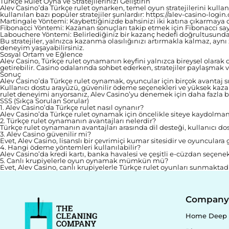
Türkçe Rulet Oyna ve Stratejilerinizi Geliştirin
Alev Casino’da Türkçe rulet oynarken, temel oyun stratejilerini kulla
kullanılan bazı popüler stratejiler şunlardır:
https://alev-casino-login
Martingale Yöntemi:
Kaybettiğinizde bahsinizi iki katına çıkarmaya 
Fibonacci Yöntemi:
Kazanan sonuçları takip etmek için Fibonacci sayı
Labouchere Yöntemi:
Belirlediğiniz bir kazanç hedefi doğrultusunda
Bu stratejiler, yalnızca kazanma olasılığınızı artırmakla kalmaz, ayn
deneyim yaşayabilirsiniz.
Sosyal Ortam ve Eğlence
Alev Casino, Türkçe rulet oynamanın keyfini yalnızca bireysel olar
getirebilir. Casino odalarında sohbet ederken, stratejiler paylaşma
Sonuç
Alev Casino’da Türkçe rulet oynamak, oyuncular için birçok avantaj s
Kullanıcı dostu arayüzü, güvenilir ödeme seçenekleri ve yüksek kazan
rulet deneyimi arıyorsanız, Alev Casino’yu denemek için daha fazla 
SSS (Sıkça Sorulan Sorular)
1. Alev Casino’da Türkçe rulet nasıl oynanır?
Alev Casino’da Türkçe rulet oynamak için öncelikle siteye kaydolmanız
2. Türkçe rulet oynamanın avantajları nelerdir?
Türkçe rulet oynamanın avantajları arasında dil desteği, kullanıcı d
3. Alev Casino güvenilir mi?
Evet, Alev Casino, lisanslı bir çevrimiçi kumar sitesidir ve oyuncula
4. Hangi ödeme yöntemleri kullanılabilir?
Alev Casino’da kredi kartı, banka havalesi ve çeşitli e-cüzdan seçe
5. Canlı krupiyelerle oyun oynamak mümkün mü?
Evet, Alev Casino, canlı krupiyelerle Türkçe rulet oyunları sunmaktadı
Compan
Home Deep 