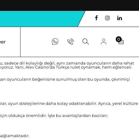
0
eer
Bu, sadece dil kolaylığı değil, aynı zamanda oyuncuların daha rahat
anıyoruz. Yani, Alev Casino’da Türkçe rulet oynamak, hem eğlenceli
konuşan oyuncuların beğenisine sunulmuş olan bu oyunda, çevrimiçi
lar, oyun stratejilerine daha kolay odaklanabilir. Ayrıca, yerel kültüre
in oldukça önemlidir. İşte bu avantajlardan bazıları:
 sağlamaktadır.