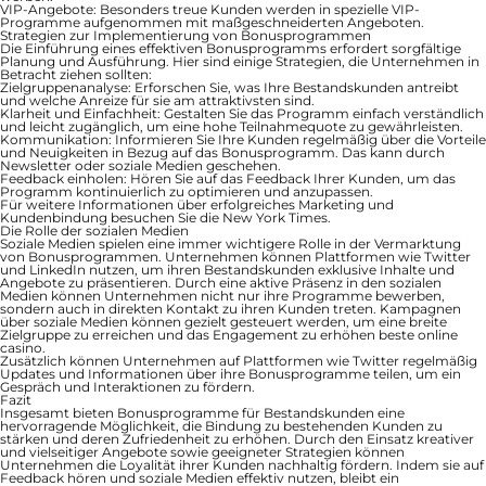
VIP-Angebote:
Besonders treue Kunden werden in spezielle VIP-
Programme aufgenommen mit maßgeschneiderten Angeboten.
Strategien zur Implementierung von Bonusprogrammen
Die Einführung eines effektiven Bonusprogramms erfordert sorgfältige
Planung und Ausführung. Hier sind einige Strategien, die Unternehmen in
Betracht ziehen sollten:
Zielgruppenanalyse:
Erforschen Sie, was Ihre Bestandskunden antreibt
und welche Anreize für sie am attraktivsten sind.
Klarheit und Einfachheit:
Gestalten Sie das Programm einfach verständlich
und leicht zugänglich, um eine hohe Teilnahmequote zu gewährleisten.
Kommunikation:
Informieren Sie Ihre Kunden regelmäßig über die Vorteile
und Neuigkeiten in Bezug auf das Bonusprogramm. Das kann durch
Newsletter oder soziale Medien geschehen.
Feedback einholen:
Hören Sie auf das Feedback Ihrer Kunden, um das
Programm kontinuierlich zu optimieren und anzupassen.
Für weitere Informationen über erfolgreiches Marketing und
Kundenbindung besuchen Sie
die New York Times
.
Die Rolle der sozialen Medien
Soziale Medien spielen eine immer wichtigere Rolle in der Vermarktung
von Bonusprogrammen. Unternehmen können Plattformen wie Twitter
und LinkedIn nutzen, um ihren Bestandskunden exklusive Inhalte und
Angebote zu präsentieren. Durch eine aktive Präsenz in den sozialen
Medien können Unternehmen nicht nur ihre Programme bewerben,
sondern auch in direkten Kontakt zu ihren Kunden treten. Kampagnen
über soziale Medien können gezielt gesteuert werden, um eine breite
Zielgruppe zu erreichen und das Engagement zu erhöhen
beste online
casino
.
Zusätzlich können Unternehmen auf Plattformen wie
Twitter
regelmäßig
Updates und Informationen über ihre Bonusprogramme teilen, um ein
Gespräch und Interaktionen zu fördern.
Fazit
Insgesamt bieten Bonusprogramme für Bestandskunden eine
hervorragende Möglichkeit, die Bindung zu bestehenden Kunden zu
stärken und deren Zufriedenheit zu erhöhen. Durch den Einsatz kreativer
und vielseitiger Angebote sowie geeigneter Strategien können
Unternehmen die Loyalität ihrer Kunden nachhaltig fördern. Indem sie auf
Feedback hören und soziale Medien effektiv nutzen, bleibt ein