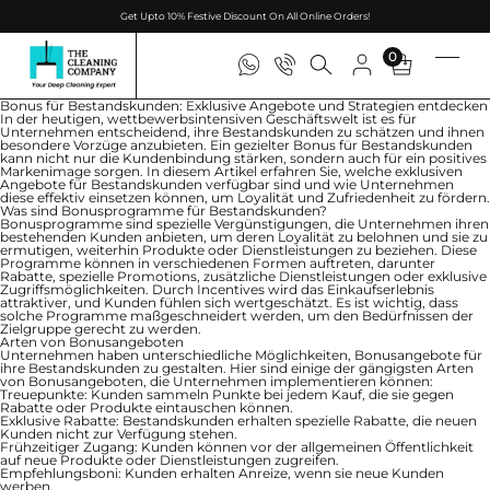
Get Upto 10% Festive Discount On All Online Orders!
0
Bonus für Bestandskunden: Exklusive Angebote und Strategien entdecken
In der heutigen, wettbewerbsintensiven Geschäftswelt ist es für
Unternehmen entscheidend, ihre Bestandskunden zu schätzen und ihnen
besondere Vorzüge anzubieten. Ein gezielter Bonus für Bestandskunden
kann nicht nur die Kundenbindung stärken, sondern auch für ein positives
Markenimage sorgen. In diesem Artikel erfahren Sie, welche exklusiven
Angebote für Bestandskunden verfügbar sind und wie Unternehmen
diese effektiv einsetzen können, um Loyalität und Zufriedenheit zu fördern.
Was sind Bonusprogramme für Bestandskunden?
Bonusprogramme sind spezielle Vergünstigungen, die Unternehmen ihren
bestehenden Kunden anbieten, um deren Loyalität zu belohnen und sie zu
ermutigen, weiterhin Produkte oder Dienstleistungen zu beziehen. Diese
Programme können in verschiedenen Formen auftreten, darunter
Rabatte, spezielle Promotions, zusätzliche Dienstleistungen oder exklusive
Zugriffsmöglichkeiten. Durch Incentives wird das Einkaufserlebnis
attraktiver, und Kunden fühlen sich wertgeschätzt. Es ist wichtig, dass
solche Programme maßgeschneidert werden, um den Bedürfnissen der
Zielgruppe gerecht zu werden.
Arten von Bonusangeboten
Unternehmen haben unterschiedliche Möglichkeiten, Bonusangebote für
ihre Bestandskunden zu gestalten. Hier sind einige der gängigsten Arten
von Bonusangeboten, die Unternehmen implementieren können:
Treuepunkte:
Kunden sammeln Punkte bei jedem Kauf, die sie gegen
Rabatte oder Produkte eintauschen können.
Exklusive Rabatte:
Bestandskunden erhalten spezielle Rabatte, die neuen
Kunden nicht zur Verfügung stehen.
Frühzeitiger Zugang:
Kunden können vor der allgemeinen Öffentlichkeit
auf neue Produkte oder Dienstleistungen zugreifen.
Empfehlungsboni:
Kunden erhalten Anreize, wenn sie neue Kunden
werben.