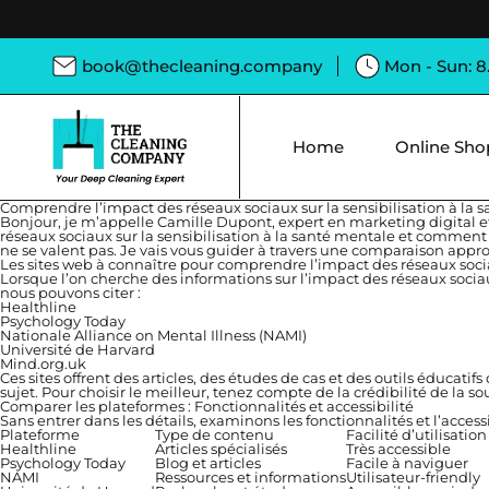
book@thecleaning.company
Mon - Sun: 
Home
Online Sho
Comprendre l’impact des réseaux sociaux sur la sensibilisation à la 
Bonjour, je m’appelle Camille Dupont, expert en marketing digital et
réseaux sociaux sur la sensibilisation à la santé mentale et comment c
ne se valent pas. Je vais vous guider à travers une comparaison approf
Les sites web à connaître pour comprendre l’impact des réseaux socia
Lorsque l’on cherche des informations sur l’impact des réseaux sociaux
nous pouvons citer :
Healthline
Psychology Today
Nationale Alliance on Mental Illness (NAMI)
Université de Harvard
Mind.org.uk
Ces sites offrent des articles, des études de cas et des outils éduca
sujet. Pour choisir le meilleur, tenez compte de la crédibilité de la so
Comparer les plateformes : Fonctionnalités et accessibilité
Sans entrer dans les détails, examinons les fonctionnalités et l’acces
Plateforme
Type de contenu
Facilité d’utilisation
Healthline
Articles spécialisés
Très accessible
Psychology Today
Blog et articles
Facile à naviguer
NAMI
Ressources et informations
Utilisateur-friendly