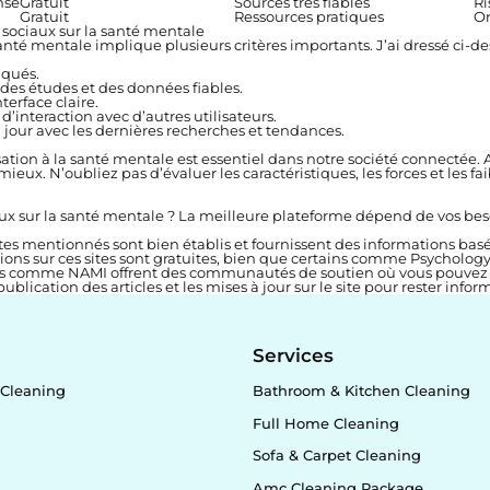
nse
Gratuit
Sources très fiables
Ri
Gratuit
Ressources pratiques
Or
sociaux sur la santé mentale
anté mentale implique plusieurs critères importants. J’ai dressé ci-de
iqués.
 des études et des données fiables.
nterface claire.
’interaction avec d’autres utilisateurs.
jour avec les dernières recherches et tendances.
ation à la santé mentale est essentiel dans notre société connectée.
eux. N’oubliez pas d’évaluer les caractéristiques, les forces et les fa
ux sur la santé mentale ?
La meilleure plateforme dépend de vos besoi
ites mentionnés sont bien établis et fournissent des informations basé
ions sur ces sites sont gratuites, bien que certains comme Psycholo
es comme NAMI offrent des communautés de soutien où vous pouvez in
publication des articles et les mises à jour sur le site pour rester inf
y
Services
Cleaning
Bathroom & Kitchen Cleaning
Full Home Cleaning
Sofa & Carpet Cleaning
Amc Cleaning Package