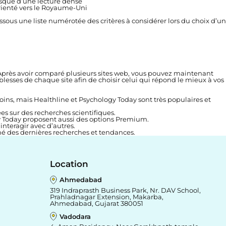
sque d’une lecture dense
ienté vers le Royaume-Uni
ssous une liste numérotée des critères à considérer lors du choix d’un
 Après avoir comparé plusieurs sites web, vous pouvez maintenant
iblesses de chaque site afin de choisir celui qui répond le mieux à vos
ns, mais Healthline et Psychology Today sont très populaires et
es sur des recherches scientifiques.
gy Today proposent aussi des options Premium.
teragir avec d’autres.
ormé des dernières recherches et tendances.
Location
Ahmedabad
319 Indraprasth Business Park, Nr. DAV School,
Prahladnagar Extension, Makarba,
Ahmedabad, Gujarat 380051
Vadodara