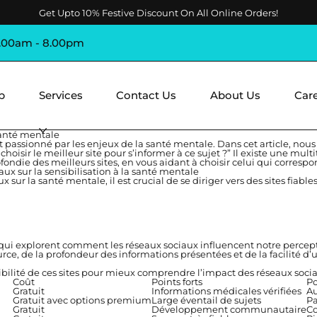
Get Upto 10% Festive Discount On All Online Orders!
8.00am - 8.00pm
p
Services
Contact Us
About Us
Car
santé mentale
 passionné par les enjeux de la santé mentale. Dans cet article, nou
hoisir le meilleur site pour s’informer à ce sujet ?” Il existe une mu
ondie des meilleurs sites, en vous aidant à choisir celui qui correspo
ux sur la sensibilisation à la santé mentale
 sur la santé mentale, il est crucial de se diriger vers des sites fiab
tifs qui explorent comment les réseaux sociaux influencent notre perc
urce, de la profondeur des informations présentées et de la facilité d’ut
sibilité de ces sites pour mieux comprendre l’impact des réseaux sociau
Coût
Points forts
Po
Gratuit
Informations médicales vérifiées
Au
Gratuit avec options premium
Large éventail de sujets
Pa
Gratuit
Développement communautaire
Co