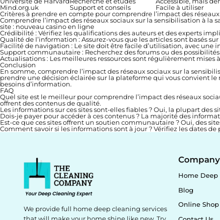
Université de Harvard
Recherche et études
Accessible, mais de
Mind.org.uk
Support et conseils
Facile à utiliser
Critères à prendre en compte pour comprendre l’impact des réseaux 
Comprendre l’impact des réseaux sociaux sur la sensibilisation à la s
site :
nouveau casino en ligne
Crédibilité :
Vérifiez les qualifications des auteurs et des experts impl
Qualité de l’information :
Assurez-vous que les articles sont basés sur
Facilité de navigation :
Le site doit être facile d’utilisation, avec une i
Support communautaire :
Recherchez des forums ou des possibilités d
Actualisations :
Les meilleures ressources sont régulièrement mises à 
Conclusion
En somme, comprendre l’impact des réseaux sociaux sur la sensibilis
prendre une décision éclairée sur la plateforme qui vous convient le mi
besoins d’information.
FAQ
Quel site est le meilleur pour comprendre l’impact des réseaux socia
offrent des contenus de qualité.
Les informations sur ces sites sont-elles fiables ?
Oui, la plupart des s
Dois-je payer pour accéder à ces contenus ?
La majorité des informat
Est-ce que ces sites offrent un soutien communautaire ?
Oui, des sit
Comment savoir si les informations sont à jour ?
Vérifiez les dates de 
Compan
Home Deep 
Blog
Online Shop
We provide full home deep cleaning services
that will make your home shine like new. Try
Contact Us