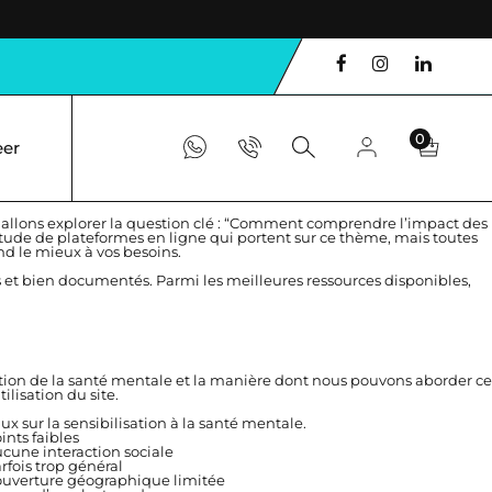
0
eer
s allons explorer la question clé : “Comment comprendre l’impact des
ltitude de plateformes en ligne qui portent sur ce thème, mais toutes
nd le mieux à vos besoins.
les et bien documentés. Parmi les meilleures ressources disponibles,
eption de la santé mentale et la manière dont nous pouvons aborder ce
ilisation du site.
x sur la sensibilisation à la santé mentale.
ints faibles
cune interaction sociale
rfois trop général
uverture géographique limitée