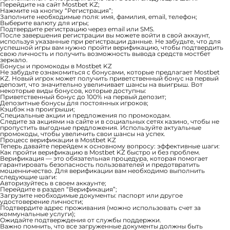
Перейдите на сайт Mostbet KZ;
Нажмите на кнопку “Регистрация”;
Заполните необходимые поля: имя, фамилия, email, телефон;
Выберите валюту для игры;
Подтвердите регистрацию через email или SMS.
После завершения регистрации вы можете войти в свой аккаунт,
используя указанные при регистрации данные. Не забудьте, что для
успешной игры вам нужно пройти верификацию, чтобы подтвердить
свою личность и получить возможность вывода средств
мостбет
зеркало
.
Бонусы и промокоды в Mostbet KZ
Не забудьте ознакомиться с бонусами, которые предлагает Mostbet
KZ. Новый игрок может получить приветственный бонус на первый
депозит, что значительно увеличивает шансы на выигрыш. Вот
некоторые виды бонусов, которые доступны:
Приветственный бонус до 100% на первый депозит;
Депозитные бонусы для постоянных игроков;
Кэшбэк на проигрыши;
Специальные акции и предложения по промокодам.
Следите за акциями на сайте и в социальных сетях казино, чтобы не
пропустить выгодные предложения. Используйте актуальные
промокоды, чтобы увеличить свои шансы на успех.
Процесс верификации в Mostbet KZ
Теперь давайте перейдем к основному вопросу: эффективные шаги:
Как пройти верификацию в Mostbet KZ быстро и без проблем.
Верификация — это обязательная процедура, которая помогает
гарантировать безопасность пользователей и предотвратить
мошенничество. Для верификации вам необходимо выполнить
следующие шаги:
Авторизуйтесь в своем аккаунте;
Перейдите в раздел “Верификация”;
Загрузите необходимые документы: паспорт или другое
удостоверение личности;
Подтвердите адрес проживания (можно использовать счет за
коммунальные услуги);
Ожидайте подтверждения от службы поддержки.
Важно помнить, что все загруженные документы должны быть