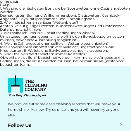
ohne oasis
.
FAQs
1. Was sind die häufigsten Boni, die bei Sportwetten ohne Oasis angeboten
werden?
Die häufigsten Boni sind Willkommensboni, Gratiswetten, Cashback-
Angebote, Loyalitätsprogramme und Einzahlungsboni.
2. Wie finde ich einen seriösen Wettanbieter?
Achten Sie auf gültige Lizenzen, Kundenbewertungen und umfassende
Datenschutzrichtlinien.
3. Was sollte ich über die Umsatzbedingungen wissen?
Umsatzbedingungen geben an, wie oft Sie den Bonusbetrag umsetzen
müssen, bevor eine Auszahlung möglich ist.
4. Welche Zahlungsoptionen sollte ein Wettanbieter anbieten?
Idealerweise sollte ein Wettanbieter viele Zahlungsmethoden wie
Kreditkarten, E-Wallets und Banküberweisungen akzeptieren.
5. Sind Boni von Wettanbietern immer kostenlos?
Obwohl sie als „Boni“ bezeichnet werden, kommen viele Angebote mit
Bedingungen, die erfüllt werden müssen, bevor man sie als „kostenlos“
betrachten kann.
We provide full home deep cleaning services that will make your
home shine like new. Try us once, and you will never try anyone
else.
Follow Us