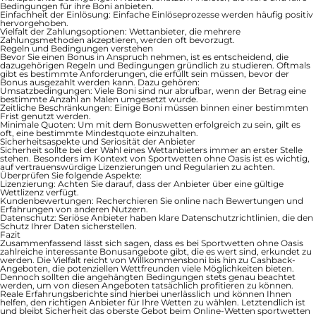
Bedingungen für ihre Boni anbieten.
Einfachheit der Einlösung:
Einfache Einlöseprozesse werden häufig positiv
hervorgehoben.
Vielfalt der Zahlungsoptionen:
Wettanbieter, die mehrere
Zahlungsmethoden akzeptieren, werden oft bevorzugt.
Regeln und Bedingungen verstehen
Bevor Sie einen Bonus in Anspruch nehmen, ist es entscheidend, die
dazugehörigen Regeln und Bedingungen gründlich zu studieren. Oftmals
gibt es bestimmte Anforderungen, die erfüllt sein müssen, bevor der
Bonus ausgezahlt werden kann. Dazu gehören:
Umsatzbedingungen:
Viele Boni sind nur abrufbar, wenn der Betrag eine
bestimmte Anzahl an Malen umgesetzt wurde.
Zeitliche Beschränkungen:
Einige Boni müssen binnen einer bestimmten
Frist genutzt werden.
Minimale Quoten:
Um mit dem Bonuswetten erfolgreich zu sein, gilt es
oft, eine bestimmte Mindestquote einzuhalten.
Sicherheitsaspekte und Seriosität der Anbieter
Sicherheit sollte bei der Wahl eines Wettanbieters immer an erster Stelle
stehen. Besonders im Kontext von Sportwetten ohne Oasis ist es wichtig,
auf vertrauenswürdige Lizenzierungen und Regularien zu achten.
Überprüfen Sie folgende Aspekte:
Lizenzierung:
Achten Sie darauf, dass der Anbieter über eine gültige
Wettlizenz verfügt.
Kundenbewertungen:
Recherchieren Sie online nach Bewertungen und
Erfahrungen von anderen Nutzern.
Datenschutz:
Seriöse Anbieter haben klare Datenschutzrichtlinien, die den
Schutz Ihrer Daten sicherstellen.
Fazit
Zusammenfassend lässt sich sagen, dass es bei Sportwetten ohne Oasis
zahlreiche interessante Bonusangebote gibt, die es wert sind, erkundet zu
werden. Die Vielfalt reicht von Willkommensboni bis hin zu Cashback-
Angeboten, die potenziellen Wettfreunden viele Möglichkeiten bieten.
Dennoch sollten die angehängten Bedingungen stets genau beachtet
werden, um von diesen Angeboten tatsächlich profitieren zu können.
Reale Erfahrungsberichte sind hierbei unerlässlich und können Ihnen
helfen, den richtigen Anbieter für Ihre Wetten zu wählen. Letztendlich ist
und bleibt Sicherheit das oberste Gebot beim Online-Wetten
sportwetten