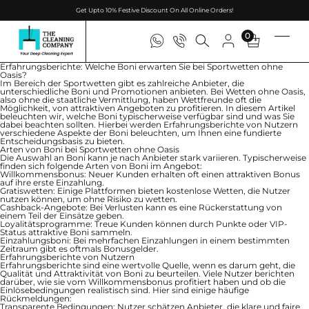
Get Upto 10% Festive Discount On All Online Orders!
0
Erfahrungsberichte: Welche Boni erwarten Sie bei Sportwetten ohne
Oasis?
Im Bereich der Sportwetten gibt es zahlreiche Anbieter, die
unterschiedliche Boni und Promotionen anbieten. Bei Wetten ohne Oasis,
also ohne die staatliche Vermittlung, haben Wettfreunde oft die
Möglichkeit, von attraktiven Angeboten zu profitieren. In diesem Artikel
beleuchten wir, welche Boni typischerweise verfügbar sind und was Sie
dabei beachten sollten. Hierbei werden Erfahrungsberichte von Nutzern
verschiedene Aspekte der Boni beleuchten, um Ihnen eine fundierte
Entscheidungsbasis zu bieten.
Arten von Boni bei Sportwetten ohne Oasis
Die Auswahl an Boni kann je nach Anbieter stark variieren. Typischerweise
finden sich folgende Arten von Boni im Angebot:
Willkommensbonus:
Neuer Kunden erhalten oft einen attraktiven Bonus
auf ihre erste Einzahlung.
Gratiswetten:
Einige Plattformen bieten kostenlose Wetten, die Nutzer
nutzen können, um ohne Risiko zu wetten.
Cashback-Angebote:
Bei Verlusten kann es eine Rückerstattung von
einem Teil der Einsätze geben.
Loyalitätsprogramme:
Treue Kunden können durch Punkte oder VIP-
Status attraktive Boni sammeln.
Einzahlungsboni:
Bei mehrfachen Einzahlungen in einem bestimmten
Zeitraum gibt es oftmals Bonusgelder.
Erfahrungsberichte von Nutzern
Erfahrungsberichte sind eine wertvolle Quelle, wenn es darum geht, die
Qualität und Attraktivität von Boni zu beurteilen. Viele Nutzer berichten
darüber, wie sie vom Willkommensbonus profitiert haben und ob die
Einlösebedingungen realistisch sind. Hier sind einige häufige
Rückmeldungen:
Transparente Bedingungen:
Nutzer schätzen Anbieter, die klare und faire