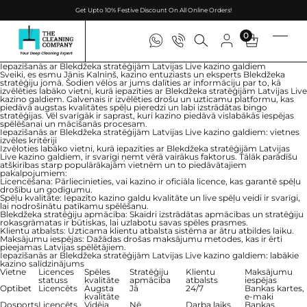
Get Upto 10% Festive Discount On All Online Orders!
0
Iepazīšanās ar Blekdžeka stratēģijām Latvijas Live kazino galdiem
Sveiki, es esmu Jānis Kalniņš, kazino entuziasts un eksperts Blekdžeka
stratēģiju jomā. Šodien vēlos ar jums dalīties ar informāciju par to, kā
izvēlēties labāko vietni, kurā iepazīties ar Blekdžeka stratēģijām Latvijas Live
kazino galdiem. Galvenais ir izvēlēties drošu un uzticamu platformu, kas
piedāvā augstas kvalitātes spēļu pieredzi un labi izstrādātas bingo
stratēģijas. Vēl svarīgāk ir saprast, kuri kazino piedāvā vislabākās iespējas
spēlēšanai un mācīšanās procesam.
Iepazīšanās ar Blekdžeka stratēģijām Latvijas Live kazino galdiem: vietnes
izvēles kritēriji
Izvēloties labāko vietni, kurā iepazīties ar Blekdžeka stratēģijām Latvijas
Live kazino galdiem, ir svarīgi ņemt vērā vairākus faktorus. Tālāk parādīšu
atšķirības starp populārākajām vietnēm un to piedāvātajiem
pakalpojumiem:
Licencēšana:
Pārliecinieties, vai kazino ir oficiāla licence, kas garantē spēļu
drošību un godīgumu.
Spēļu kvalitāte:
Iepazīto kazino galdu kvalitāte un live spēļu veidi ir svarīgi,
lai nodrošinātu patīkamu spēlēšanu.
Blekdžeka stratēģiju apmācība:
Skaidri izstrādātas apmācības un stratēģiju
rokasgrāmatas ir būtiskas, lai uzlabotu savas spēles prasmes.
Klientu atbalsts:
Uzticama klientu atbalsta sistēma ar ātru atbildes laiku.
Maksājumu iespējas:
Dažādas drošas maksājumu metodes, kas ir ērti
pieejamas Latvijas spēlētājiem.
Iepazīšanās ar Blekdžeka stratēģijām Latvijas Live kazino galdiem: labākie
kazino salīdzinājums
Vietne
Licences
Spēles
Stratēģiju
Klientu
Maksājumu
statuss
kvalitāte
apmācība
atbalsts
iespējas
Optibet
Licencēts
Augsta
Jā
24/7
Bankas kartes,
kvalitāte
e-maki
Dosports
Licencēts
Vidēja
Nē
Darba laiks
Bankas