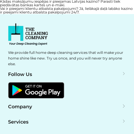
Kādas maksājumu iespējas ir pieejamas Latvijas kazino?
Parasti tiek
piedāvātas bankas kartes un e-maki.
Vai ir pieejami klientu atbalsta pakalpojumi?
Jā, lielākajā daļā labāko kazino
ir pieejami klientu atbalsta pakalpojumi 24/7.
We provide full home deep cleaning services that will make your
home shine like new. Try us once, and you will never try anyone
else.
Follow Us
Company
Services