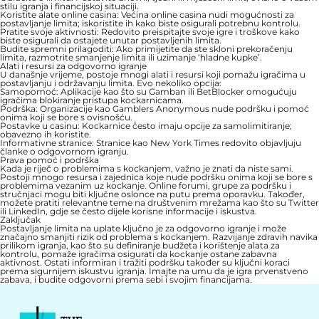
stilu igranja i financijskoj situaciji.
Koristite alate online casina:
Većina online casina nudi mogućnosti za
postavljanje limita; iskoristite ih kako biste osigurali potrebnu kontrolu.
Pratite svoje aktivnosti:
Redovito preispitajte svoje igre i troškove kako
biste osigurali da ostajete unutar postavljenih limita.
Budite spremni prilagoditi:
Ako primijetite da ste skloni prekoračenju
limita, razmotrite smanjenje limita ili uzimanje ‘hladne kupke’.
Alati i resursi za odgovorno igranje
U današnje vrijeme, postoje mnogi alati i resursi koji pomažu igračima u
postavljanju i održavanju limita. Evo nekoliko opcija:
Samopomoć:
Aplikacije kao što su Gamban ili BetBlocker omogućuju
igračima blokiranje pristupa kockarnicama.
Podrška:
Organizacije kao Gamblers Anonymous nude podršku i pomoć
onima koji se bore s ovisnošću.
Postavke u casinu:
Kockarnice često imaju opcije za samolimitiranje;
obavezno ih koristite.
Informativne stranice:
Stranice kao
New York Times
redovito objavljuju
članke o odgovornom igranju.
Prava pomoć i podrška
Kada je riječ o problemima s kockanjem, važno je znati da niste sami.
Postoji mnogo resursa i zajednica koje nude podršku onima koji se bore s
problemima vezanim uz kockanje. Online forumi, grupe za podršku i
stručnjaci mogu biti ključne oslonce na putu prema oporavku. Također,
možete pratiti relevantne teme na društvenim mrežama kao što su
Twitter
ili
LinkedIn
, gdje se često dijele korisne informacije i iskustva.
Zaključak
Postavljanje limita na uplate ključno je za odgovorno igranje i može
značajno smanjiti rizik od problema s kockanjem. Razvijanje zdravih navika
prilikom igranja, kao što su definiranje budžeta i korištenje alata za
kontrolu, pomaže igračima osigurati da kockanje ostane zabavna
aktivnost. Ostati informiran i tražiti podršku također su ključni koraci
prema sigurnijem iskustvu igranja. Imajte na umu da je igra prvenstveno
zabava, i budite odgovorni prema sebi i svojim financijama.