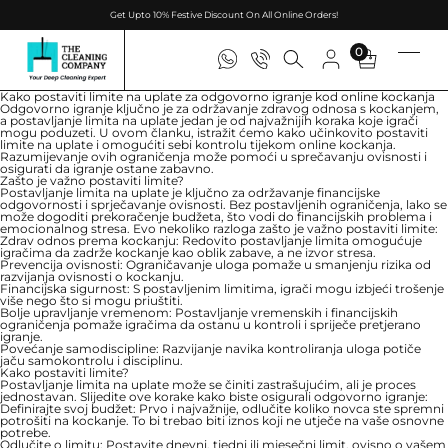
Get Upto 10% Festive Discount On All Online Orders!
0
Kako postaviti limite na uplate za odgovorno igranje kod online kockanja
Odgovorno igranje ključno je za održavanje zdravog odnosa s kockanjem,
a postavljanje limita na uplate jedan je od najvažnijih koraka koje igrači
mogu poduzeti. U ovom članku, istražit ćemo kako učinkovito postaviti
limite na uplate i omogućiti sebi kontrolu tijekom online kockanja.
Razumijevanje ovih ograničenja može pomoći u sprečavanju ovisnosti i
osigurati da igranje ostane zabavno.
Zašto je važno postaviti limite?
Postavljanje limita na uplate je ključno za održavanje financijske
odgovornosti i sprječavanje ovisnosti. Bez postavljenih ograničenja, lako se
može dogoditi prekoračenje budžeta, što vodi do financijskih problema i
emocionalnog stresa. Evo nekoliko razloga zašto je važno postaviti limite:
Zdrav odnos prema kockanju:
Redovito postavljanje limita omogućuje
igračima da zadrže kockanje kao oblik zabave, a ne izvor stresa.
Prevencija ovisnosti:
Ograničavanje uloga pomaže u smanjenju rizika od
razvijanja ovisnosti o kockanju.
Financijska sigurnost:
S postavljenim limitima, igrači mogu izbjeći trošenje
više nego što si mogu priuštiti.
Bolje upravljanje vremenom:
Postavljanje vremenskih i financijskih
ograničenja pomaže igračima da ostanu u kontroli i spriječe pretjerano
igranje.
Povećanje samodiscipline:
Razvijanje navika kontroliranja uloga potiče
jaču samokontrolu i disciplinu.
Kako postaviti limite?
Postavljanje limita na uplate može se činiti zastrašujućim, ali je proces
jednostavan. Slijedite ove korake kako biste osigurali odgovorno igranje:
Definirajte svoj budžet:
Prvo i najvažnije, odlučite koliko novca ste spremni
potrošiti na kockanje. To bi trebao biti iznos koji ne utječe na vaše osnovne
potrebe.
Odlučite o limitu:
Postavite dnevni, tjedni ili mjesečni limit, ovisno o vašem