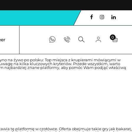
0
eer
syno na żywo po polsku: Top miejsca z krupierami mówiącymi w
ć uwagę na kilka kluczowych kryteriów. Przede wszystkim, warto
nam najbardziej znane platformy, aby pomóc Wam podjąć właściwą
tawia tę platformę w czołówce. Oferta obejmuje takie gry jak bakarat,