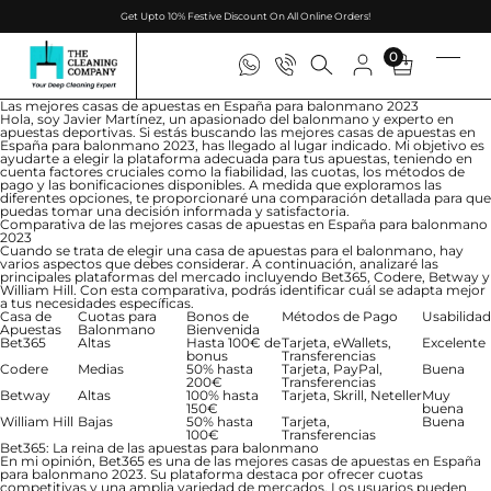
Get Upto 10% Festive Discount On All Online Orders!
0
Las mejores casas de apuestas en España para balonmano 2023
Hola, soy Javier Martínez, un apasionado del balonmano y experto en
apuestas deportivas. Si estás buscando
las mejores casas de apuestas en
España para balonmano 2023
, has llegado al lugar indicado. Mi objetivo es
ayudarte a elegir la plataforma adecuada para tus apuestas, teniendo en
cuenta factores cruciales como la fiabilidad, las cuotas, los métodos de
pago y las bonificaciones disponibles. A medida que exploramos las
diferentes opciones, te proporcionaré una comparación detallada para que
puedas tomar una decisión informada y satisfactoria.
Comparativa de las mejores casas de apuestas en España para balonmano
2023
Cuando se trata de elegir una casa de apuestas para el balonmano, hay
varios aspectos que debes considerar. A continuación, analizaré las
principales plataformas del mercado incluyendo Bet365, Codere, Betway y
William Hill. Con esta comparativa, podrás identificar cuál se adapta mejor
a tus necesidades específicas.
Casa de
Cuotas para
Bonos de
Métodos de Pago
Usabilidad
Apuestas
Balonmano
Bienvenida
Bet365
Altas
Hasta 100€ de
Tarjeta, eWallets,
Excelente
bonus
Transferencias
Codere
Medias
50% hasta
Tarjeta, PayPal,
Buena
200€
Transferencias
Betway
Altas
100% hasta
Tarjeta, Skrill, Neteller
Muy
150€
buena
William Hill
Bajas
50% hasta
Tarjeta,
Buena
100€
Transferencias
Bet365: La reina de las apuestas para balonmano
En mi opinión, Bet365 es una de
las mejores casas de apuestas en España
para balonmano 2023
. Su plataforma destaca por ofrecer cuotas
competitivas y una amplia variedad de mercados. Los usuarios pueden