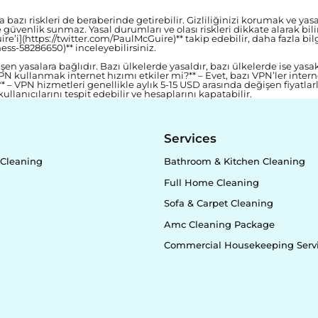
azı riskleri de beraberinde getirebilir. Gizliliğinizi korumak ve yas
de güvenlik sunmaz. Yasal durumları ve olası riskleri dikkate alarak 
i](https://twitter.com/PaulMcGuire)** takip edebilir, daha fazla bilgi al
s-58286650)** inceleyebilirsiniz.
n yasalara bağlıdır. Bazı ülkelerde yasaldır, bazı ülkelerde ise yasa
 kullanmak internet hızımı etkiler mi?** – Evet, bazı VPN’ler internet 
– VPN hizmetleri genellikle aylık 5-15 USD arasında değişen fiyatlarl
ullanıcılarını tespit edebilir ve hesaplarını kapatabilir.
y
Services
Cleaning
Bathroom & Kitchen Cleaning
Full Home Cleaning
Sofa & Carpet Cleaning
Amc Cleaning Package
Commercial Housekeeping Serv