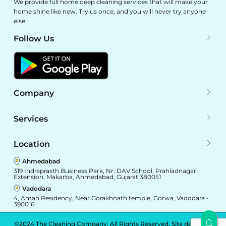
We provide full home deep cleaning services that will make your
home shine like new. Try us once, and you will never try anyone
else.
Follow Us
Company
Services
Location
Ahmedabad
319 Indraprasth Business Park, Nr. DAV School, Prahladnagar
Extension, Makarba, Ahmedabad, Gujarat 380051
Vadodara
4, Aman Residency, Near Gorakhnath temple, Gorwa, Vadodara -
390016
©2024 The Cleaning Company, All Rights Reserved. Site designed