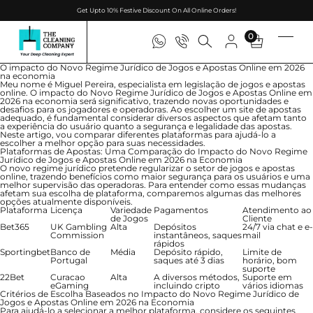
Get Upto 10% Festive Discount On All Online Orders!
0
O impacto do Novo Regime Jurídico de Jogos e Apostas Online em 2026
na economia
Meu nome é Miguel Pereira, especialista em legislação de jogos e apostas
online. O impacto do Novo Regime Jurídico de Jogos e Apostas Online em
2026 na economia será significativo, trazendo novas oportunidades e
desafios para os jogadores e operadoras. Ao escolher um site de apostas
adequado, é fundamental considerar diversos aspectos que afetam tanto
a experiência do usuário quanto a segurança e legalidade das apostas.
Neste artigo, vou comparar diferentes plataformas para ajudá-lo a
escolher a melhor opção para suas necessidades.
Plataformas de Apostas: Uma Comparação do Impacto do Novo Regime
Jurídico de Jogos e Apostas Online em 2026 na Economia
O novo regime jurídico pretende regularizar o setor de jogos e apostas
online, trazendo benefícios como maior segurança para os usuários e uma
melhor supervisão das operadoras. Para entender como essas mudanças
afetam sua escolha de plataforma, comparemos algumas das melhores
opções atualmente disponíveis.
Plataforma
Licença
Variedade
Pagamentos
Atendimento ao
de Jogos
Cliente
Bet365
UK Gambling
Alta
Depósitos
24/7 via chat e e-
Commission
instantâneos, saques
mail
rápidos
Sportingbet
Banco de
Média
Depósito rápido,
Limite de
Portugal
saques até 3 dias
horário, bom
suporte
22Bet
Curacao
Alta
A diversos métodos,
Suporte em
eGaming
incluindo cripto
vários idiomas
Critérios de Escolha Baseados no Impacto do Novo Regime Jurídico de
Jogos e Apostas Online em 2026 na Economia
Para ajudá-lo a selecionar a melhor plataforma, considere os seguintes