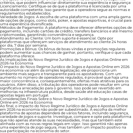
critérios, que podem influenciar diretamente sua experiência e segurança:
Licenciamento:
Certifique-se de que a plataforma é licenciada por uma
autoridade competente. Isso garante que a operadora segue as normas e
regulamentos estabelecidos.
Variedade de Jogos:
A escolha de uma plataforma com uma ampla gama
de opções de jogos, como slots, poker, e apostas esportivas, é crucial para
uma experiência diversificada.
Métodos de Pagamento:
A plataforma deve oferecer diferentes opções de
pagamento, incluindo cartões de crédito, transfers bancários e até mesmo
criptomoedas, garantindo conveniência e segurança.
Atendimento ao Cliente:
Um bom suporte é essencial. Opte por
plataformas que ofereçam serviços de atendimento ao cliente 24 horas
por dia, 7 dias por semana.
Promoções e Bônus:
Os bônus de boas-vindas e promoções regulares
podem aumentar suas chances de ganhar, portanto, verifique o que cada
plataforma oferece.
As Implicações do Novo Regime Jurídico de Jogos e Apostas Online em
2026 na Economia
O impacto do Novo Regime Jurídico de Jogos e Apostas Online em 2026
na economia vai além da simples legalização; ele proporciona um
ambiente mais seguro e transparente para os apostadores. Com um
aumento no número de operadores regulados, é provável que haja uma
maior concorrência e, consequentemente, ofertas mais atrativas para os
usuários. Além disso, a tributação dos operadores pode resultar em uma
significativa arrecadação para o governo. Isso pode ser revertido em
melhorias na infraestrutura pública, desde saúde até educação
casas de
apostas legais em portugal
.
Considerações Finais Sobre o Novo Regime Jurídico de Jogos e Apostas
Online em 2026 na Economia
Ao final, o impacto do Novo Regime Jurídico de Jogos e Apostas Online
em 2026 na economia não pode ser subestimado. A escolha da melhor
plataforma de apostas dependerá de vários fatores, incluindo segurança,
variedade de jogos e suporte. Investigue, compare e opte pela plataforma
que não apenas atende às suas necessidades, mas que também esté
alinhada com as novas regras legais em vigor. Isso garantirá não apenas
uma experiência de jogo segura, mas também um impacto positivo na
sua participação na economia do setor.