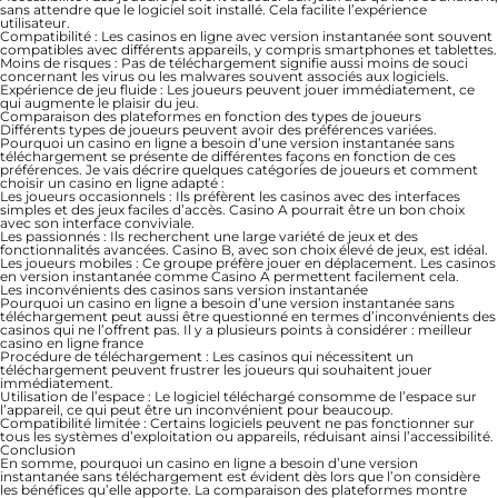
sans attendre que le logiciel soit installé. Cela facilite l’expérience
utilisateur.
Compatibilité :
Les casinos en ligne avec version instantanée sont souvent
compatibles avec différents appareils, y compris smartphones et tablettes.
Moins de risques :
Pas de téléchargement signifie aussi moins de souci
concernant les virus ou les malwares souvent associés aux logiciels.
Expérience de jeu fluide :
Les joueurs peuvent jouer immédiatement, ce
qui augmente le plaisir du jeu.
Comparaison des plateformes en fonction des types de joueurs
Différents types de joueurs peuvent avoir des préférences variées.
Pourquoi un casino en ligne a besoin d’une version instantanée sans
téléchargement se présente de différentes façons en fonction de ces
préférences. Je vais décrire quelques catégories de joueurs et comment
choisir un casino en ligne adapté :
Les joueurs occasionnels :
Ils préfèrent les casinos avec des interfaces
simples et des jeux faciles d’accès. Casino A pourrait être un bon choix
avec son interface conviviale.
Les passionnés :
Ils recherchent une large variété de jeux et des
fonctionnalités avancées. Casino B, avec son choix élevé de jeux, est idéal.
Les joueurs mobiles :
Ce groupe préfère jouer en déplacement. Les casinos
en version instantanée comme Casino A permettent facilement cela.
Les inconvénients des casinos sans version instantanée
Pourquoi un casino en ligne a besoin d’une version instantanée sans
téléchargement peut aussi être questionné en termes d’inconvénients des
casinos qui ne l’offrent pas. Il y a plusieurs points à considérer :
meilleur
casino en ligne france
Procédure de téléchargement :
Les casinos qui nécessitent un
téléchargement peuvent frustrer les joueurs qui souhaitent jouer
immédiatement.
Utilisation de l’espace :
Le logiciel téléchargé consomme de l’espace sur
l’appareil, ce qui peut être un inconvénient pour beaucoup.
Compatibilité limitée :
Certains logiciels peuvent ne pas fonctionner sur
tous les systèmes d’exploitation ou appareils, réduisant ainsi l’accessibilité.
Conclusion
En somme, pourquoi un casino en ligne a besoin d’une version
instantanée sans téléchargement est évident dès lors que l’on considère
les bénéfices qu’elle apporte. La comparaison des plateformes montre