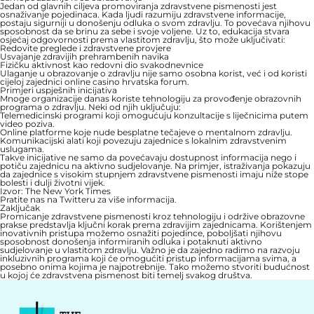
Jedan od glavnih ciljeva promoviranja zdravstvene pismenosti jest
osnaživanje pojedinaca. Kada ljudi razumiju zdravstvene informacije,
postaju sigurniji u donošenju odluka o svom zdravlju. To povećava njihovu
sposobnost da se brinu za sebe i svoje voljene. Uz to, edukacija stvara
osjećaj odgovornosti prema vlastitom zdravlju, što može uključivati:
Redovite preglede i zdravstvene provjere
Usvajanje zdravijih prehrambenih navika
Fizičku aktivnost kao redovni dio svakodnevnice
Ulaganje u obrazovanje o zdravlju nije samo osobna korist, već i od koristi
cijeloj zajednici
online casino hrvatska forum
.
Primjeri uspješnih inicijativa
Mnoge organizacije danas koriste tehnologiju za provođenje obrazovnih
programa o zdravlju. Neki od njih uključuju:
Telemedicinski programi koji omogućuju konzultacije s liječnicima putem
video poziva.
Online platforme koje nude besplatne tečajeve o mentalnom zdravlju.
Komunikacijski alati koji povezuju zajednice s lokalnim zdravstvenim
uslugama.
Takve inicijative ne samo da povećavaju dostupnost informacija nego i
potiču zajednicu na aktivno sudjelovanje. Na primjer, istraživanja pokazuju
da zajednice s visokim stupnjem zdravstvene pismenosti imaju niže stope
bolesti i dulji životni vijek.
Izvor: The New York Times
Pratite nas na Twitteru za više informacija.
Zaključak
Promicanje zdravstvene pismenosti kroz tehnologiju i održive obrazovne
prakse predstavlja ključni korak prema zdravijim zajednicama. Korištenjem
inovativnih pristupa možemo osnažiti pojedince, poboljšati njihovu
sposobnost donošenja informiranih odluka i potaknuti aktivno
sudjelovanje u vlastitom zdravlju. Važno je da zajedno radimo na razvoju
inkluzivnih programa koji će omogućiti pristup informacijama svima, a
posebno onima kojima je najpotrebnije. Tako možemo stvoriti budućnost
u kojoj će zdravstvena pismenost biti temelj svakog društva.