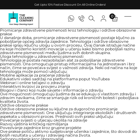
Get Upto 10% Festive Discount On All Online Orders!
0
Promicanje zdravstvene pismenosti kroz tehnologiju i održive obrazovne
prakse
U današnje doba, promicanje zdravstvene pismenosti postaje ključno za
poboljšanje općeg zdravlja zajednice. Tehnologija i održive obrazovne
prakse igraju ključnu ulogu u ovom procesu. Ovaj članak istražuje načine
na koje možemo koristiti inovacije u učenju kako bismo poboljšali razinu
zdravstvene pismenosti među ljudima svih dobnih skupina.
Uloga tehnologije u zdravstvenoj pismenosti
Tehnologija je postala nezaobilazan alat za poboljšanje zdravstvene
pismenosti. Ona omogućuje pristup informacijama na jednostavan i brz
način, čime se povećava svijest o važnosti zdravlja. Neki od načina na koje
tehnologija može pomoći uključuju:
Mobilne aplikacije za praćenje zdravlja
Edukativni video sadržaji na platformama poput YouTubea
Webinari i online tečajevi o zdravlju
Interaktivni kvizovi za provjeru znanja
Blogovi i članci koji nude savjete i informacije o zdravlju
Ove mogućnosti omogućuju ljudima da se edukuju o vlastitom zdravlju i
zdravim navikama, čime se smanjuje rizik od kroničnih bolesti i poboljšava
kvaliteta života.
Održive obrazovne prakse
Održive obrazovne prakse su ključne za dugoročno promicanje
zdravstvene pismenosti. One uključuju integriranje ekoloških i društvenih
aspekata u obrazovni proces. Prednosti ovih praksi uključuju:
Povećanje svijesti o utjecaju okoliša na zdravlje
Razvoj vještina kritičkog razmišljanja
Povezivanje zajednice kroz grupne projekte
Ove prakse potiču aktivno sudjelovanje učenika i zajednice, što dovodi do
boljih rezultata u učenju i zdravijeg načina života.
Samopouzdanje kroz obrazovanje