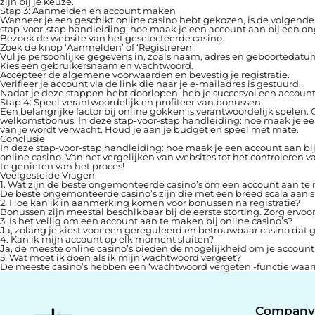
zijn bij je keuze.
Stap 3: Aanmelden en account maken
Wanneer je een geschikt online casino hebt gekozen, is de volgend
stap-voor-stap handleiding: hoe maak je een account aan bij een on
Bezoek de website van het geselecteerde casino.
Zoek de knop ‘Aanmelden’ of ‘Registreren’.
Vul je persoonlijke gegevens in, zoals naam, adres en geboortedatu
Kies een gebruikersnaam en wachtwoord.
Accepteer de algemene voorwaarden en bevestig je registratie.
Verifieer je account via de link die naar je e-mailadres is gestuurd.
Nadat je deze stappen hebt doorlopen, heb je succesvol een account
Stap 4: Speel verantwoordelijk en profiteer van bonussen
Een belangrijke factor bij online gokken is verantwoordelijk spelen. G
welkomstbonus. In deze
stap-voor-stap handleiding: hoe maak je ee
van je wordt verwacht. Houd je aan je budget en speel met mate.
Conclusie
In deze
stap-voor-stap handleiding: hoe maak je een account aan bi
online casino. Van het vergelijken van websites tot het controleren 
te genieten van het proces!
Veelgestelde Vragen
1. Wat zijn de beste ongemonteerde casino’s om een account aan t
De beste ongemonteerde casino’s zijn die met een breed scala aan s
2. Hoe kan ik in aanmerking komen voor bonussen na registratie?
Bonussen zijn meestal beschikbaar bij de eerste storting. Zorg ervoo
3. Is het veilig om een account aan te maken bij online casino’s?
Ja, zolang je kiest voor een gereguleerd en betrouwbaar casino da
4. Kan ik mijn account op elk moment sluiten?
Ja, de meeste online casino’s bieden de mogelijkheid om je account 
5. Wat moet ik doen als ik mijn wachtwoord vergeet?
De meeste casino’s hebben een ‘wachtwoord vergeten’-functie waarm
Compan