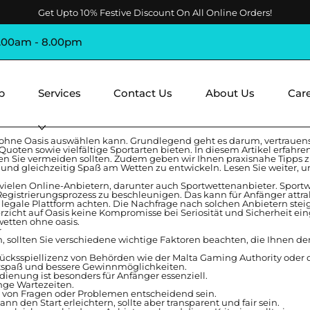
Get Upto 10% Festive Discount On All Online Orders!
8.00am - 8.00pm
p
Services
Contact Us
About Us
Car
ten ohne Oasis auswählen kann. Grundlegend geht es darum, vertraue
uoten sowie vielfältige Sportarten bieten. In diesem Artikel erfahren
len Sie vermeiden sollten. Zudem geben wir Ihnen praxisnahe Tipps z
 und gleichzeitig Spaß am Wetten zu entwickeln. Lesen Sie weiter, u
i vielen Online-Anbietern, darunter auch Sportwettenanbieter. Spor
Registrierungsprozess zu beschleunigen. Das kann für Anfänger attr
nd legale Plattform achten. Die Nachfrage nach solchen Anbietern steig
rzicht auf Oasis keine Kompromisse bei Seriosität und Sicherheit eing
wetten ohne oasis
.
r
n, sollten Sie verschiedene wichtige Faktoren beachten, die Ihnen 
 Glücksspiellizenz von Behörden wie der Malta Gaming Authority oder 
ettspaß und bessere Gewinnmöglichkeiten.
dienung ist besonders für Anfänger essenziell.
nge Wartezeiten.
le von Fragen oder Problemen entscheidend sein.
 den Start erleichtern, sollte aber transparent und fair sein.