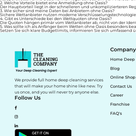
2. Welche Vorteile bietet eine Anmeldung ohne Oasis?
Der Hauptvorteil liegt in der schnelleren und unkomplizierteren Reg
3. Wie sicher sind meine Daten bei Anbietern ohne Oasis?
Sichere Wettanbieter nutzen moderne Verschlüsselungstechnologien
4. Gibt es Unterschiede bei den Wettquoten ohne Oasis?
Die Quoten hängen primär vom Wettanbieter ab, nicht von der Ident
5. Was sollte ich als Anfänger beim Wetten ohne Oasis besonders be
Setzen Sie sich klare Budgetlimits, informieren Sie sich umfassend
Compan
Home Deep 
Blog
Online Shop
We provide full home deep cleaning services
that will make your home shine like new. Try
Contact Us
us once, and you will never try anyone else.
Career
Follow Us
Franchise
FAQ's