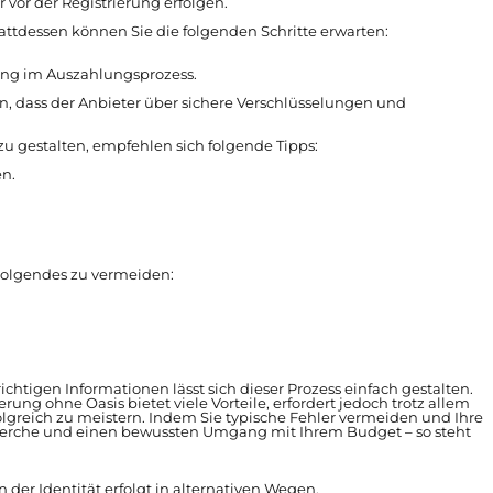
 vor der Registrierung erfolgen.
attdessen können Sie die folgenden Schritte erwarten:
fung im Auszahlungsprozess.
ten, dass der Anbieter über sichere Verschlüsselungen und
zu gestalten, empfehlen sich folgende Tipps:
en.
 Folgendes zu vermeiden:
htigen Informationen lässt sich dieser Prozess einfach gestalten.
erung ohne Oasis bietet viele Vorteile, erfordert jedoch trotz allem
lgreich zu meistern. Indem Sie typische Fehler vermeiden und Ihre
echerche und einen bewussten Umgang mit Ihrem Budget – so steht
 der Identität erfolgt in alternativen Wegen.