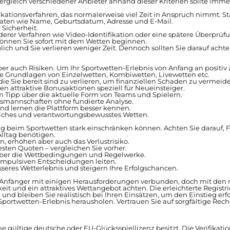
ergleich verschiedener Anbieter anhand dieser Kriterien sollte immer
kationsverfahren, das normalerweise viel Zeit in Anspruch nimmt. St
ten wie Name, Geburtsdatum, Adresse und E-Mail.
Sicherheit.
nderer Verfahren wie Video-Identifikation oder eine spätere Überprü
önnen Sie sofort mit dem Wetten beginnen.
glich und Sie verlieren weniger Zeit. Dennoch sollten Sie darauf ach
ber auch Risiken. Um Ihr Sportwetten-Erlebnis von Anfang an positiv 
ie Grundlagen von Einzelwetten, Kombiwetten, Livewetten etc.
Sie bereit sind zu verlieren, um finanziellen Schaden zu vermeid
en attraktive Bonusaktionen speziell für Neueinsteiger.
m Tipp über die aktuelle Form von Teams und Spielern.
gsmannschaften ohne fundierte Analyse.
nd lernen die Plattform besser kennen.
reiches und verantwortungsbewusstes Wetten.
olg beim Sportwetten stark einschränken können. Achten Sie darauf,
Alltag benötigen.
 erhöhen aber auch das Verlustrisiko.
esten Quoten – vergleichen Sie vorher.
 über die Wettbedingungen und Regelwerke.
 impulsiven Entscheidungen leiten.
esseres Wetterlebnis und steigern Ihre Erfolgschancen.
 Anfänger mit einigen Herausforderungen verbunden, doch mit den ric
keit und ein attraktives Wettangebot achten. Die erleichterte Registri
 bleiben Sie realistisch bei Ihren Einsätzen, um den Einstieg erfo
 Sportwetten-Erlebnis herausholen. Vertrauen Sie auf sorgfältige R
e gültige deutsche oder EU-Glücksspiellizenz besitzt. Die Verifikation