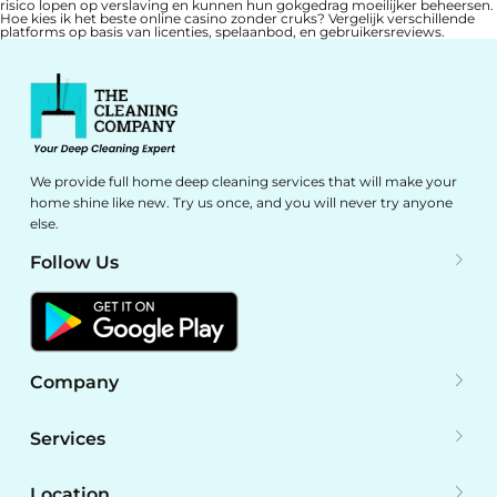
risico lopen op verslaving en kunnen hun gokgedrag moeilijker beheersen.
Hoe kies ik het beste online casino zonder cruks?
Vergelijk verschillende
platforms op basis van licenties, spelaanbod, en gebruikersreviews.
We provide full home deep cleaning services that will make your
home shine like new. Try us once, and you will never try anyone
else.
Follow Us
Company
Services
Location