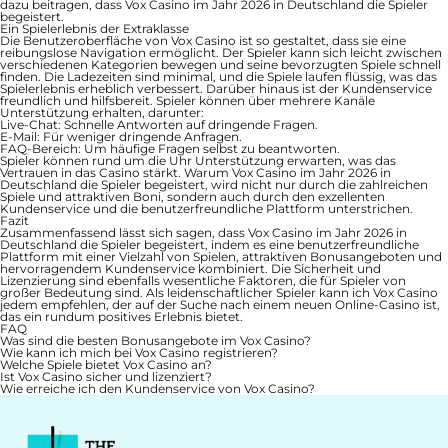
dazu beitragen, dass Vox Casino im Jahr 2026 in Deutschland die Spieler
begeistert.
Ein Spielerlebnis der Extraklasse
Die Benutzeroberfläche von Vox Casino ist so gestaltet, dass sie eine
reibungslose Navigation ermöglicht. Der Spieler kann sich leicht zwischen
verschiedenen Kategorien bewegen und seine bevorzugten Spiele schnell
finden. Die Ladezeiten sind minimal, und die Spiele laufen flüssig, was das
Spielerlebnis erheblich verbessert. Darüber hinaus ist der Kundenservice
freundlich und hilfsbereit. Spieler können über mehrere Kanäle
Unterstützung erhalten, darunter:
Live-Chat: Schnelle Antworten auf dringende Fragen.
E-Mail: Für weniger dringende Anfragen.
FAQ-Bereich: Um häufige Fragen selbst zu beantworten.
Spieler können rund um die Uhr Unterstützung erwarten, was das
Vertrauen in das Casino stärkt. Warum Vox Casino im Jahr 2026 in
Deutschland die Spieler begeistert, wird nicht nur durch die zahlreichen
Spiele und attraktiven Boni, sondern auch durch den exzellenten
Kundenservice und die benutzerfreundliche Plattform unterstrichen.
Fazit
Zusammenfassend lässt sich sagen, dass Vox Casino im Jahr 2026 in
Deutschland die Spieler begeistert, indem es eine benutzerfreundliche
Plattform mit einer Vielzahl von Spielen, attraktiven Bonusangeboten und
hervorragendem Kundenservice kombiniert. Die Sicherheit und
Lizenzierung sind ebenfalls wesentliche Faktoren, die für Spieler von
großer Bedeutung sind. Als leidenschaftlicher Spieler kann ich Vox Casino
jedem empfehlen, der auf der Suche nach einem neuen Online-Casino ist,
das ein rundum positives Erlebnis bietet.
FAQ
Was sind die besten Bonusangebote im Vox Casino?
Wie kann ich mich bei Vox Casino registrieren?
Welche Spiele bietet Vox Casino an?
Ist Vox Casino sicher und lizenziert?
Wie erreiche ich den Kundenservice von Vox Casino?