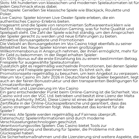
Slots: Mit hunderten von klassischen und modernen Spielautomaten ist für
jeden Geschmack etwas dabei.
Tischspiele: Genießen Sie klassische Spiele wie Blackjack, Roulette und
Poker.
Live-Casino: Spieler können Live-Dealer-Spiele erleben, die ein
authentisches Casino-Erlebnis bieten.
Insgesamt sind die Spiele von renommierten Softwareentwicklern wie
NetEnt, Microgaming und Evolution Gaming, was für hohe Qualität und
Spielspaß steht. Die Zahl der Spiele wächst ständig, um den Ansprüchen
der Spieler gerecht zu werden und neue Erfahrungen zu bieten.
Attraktive Bonusangebote und Promotionen
Die Vielzahl an Bonusangeboten im Vox Casino trägt ebenfalls zu seiner
Beliebtheit bei. Neue Spieler können einen großzügigen
Willkommensbonus in Anspruch nehmen, der ihnen ermöglicht, mehr für
ihr Geld zu bekommen. In der Regel erhalten Spieler:
Ein 100%-Bonus auf die erste Einzahlung bis zu einem bestimmten Betrag.
Freispiele für ausgewählte Spielautomaten.
Zusätzlich gibt es regelmäßig wechselnde Promotionen, bei denen Spieler
Prämien und Freispiele gewinnen können. Es lohnt sich, die
Promotionsseite regelmäßig zu besuchen, um kein Angebot zu verpassen.
Warum Vox Casino im Jahr 2026 in Deutschland die Spieler begeistert, liegt
auch an der fairen Bonusstruktur und den transparenten Bedingungen für
Umsatzanforderungen.
Sicherheit und Lizenzierung im Vox Casino
Ein ganz entscheidender Punkt beim Online-Gaming ist die Sicherheit. Vox
Casino wird von der VGC Ltd. betrieben und besitzt eine Lizenz der Malta
Gaming Authority (MGA). Diese Lizenz ist eines der angesehensten
Zertifikate in der Online-Glücksspielbranche und garantiert, dass das
Casino strengen Richtlinien folgt. Was bedeutet das konkret für die
Spieler?
Fairness: Alle Spiele werden regelmäßig auf Fairness überprüft.
Datenschutz: Spielerinformationen sind durch moderne
Verschlüsselungstechnologien geschützt.
Verantwortungsvolles Spielen: Das Casino bietet Tools zur
Selbstbegrenzung und Beratung für Spieler, die Probleme mit dem
Glücksspiel haben.
Die Sicherheitsmaßnahmen und die Lizenzierung sind weitere Aspekte, die