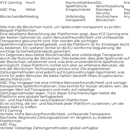
XYZ Gaming
Hoch
Nachvollziehbare
SSL-
Kre
Spielhistorie
Verschlüsselung
ABC Play
Mittel
Eingeschränkt
Standard-
Pay
Security
Ba
BlockchainBet
Niedrig
Vollständig
Hochsichere
Kr
transparent
Blockchain
Wie man die Blockchain nutzt, um Spielrunden transparent zu prüfen:
Beispiel-Plattformen
Eine detaillierte Betrachtung der Plattformen zeigt, dass XYZ Gaming eine
der besten Optionen ist, wenn Benutzerfreundlichkeit und umfassende
Transparenz gewünscht sind. Hier werden alle wichtigen
Spielinformationen bereitgestellt, und die Plattform ist für Einsteiger leicht
zu bedienen. Ein weiterer Vorteil ist die EU-konforme Regulierung, die
wichtige Sicherheitsstandards garantiert.
Im Gegensatz dazu bietet BlockchainBet eine vollständige Transparenz
durch die Nutzung der Blockchain. Dies bedeutet, dass jede Spielrunde auf
der Blockchain verzeichnet wird, was eine unveränderliche Spielhistorie
ermöglicht. Diese Plattform richtet sich eher an erfahrene Benutzer, die
mit der Blockchain-Technologie vertraut sind. Die angebotenen
Zahlungsmethoden sind jedoch auf Kryptowährungen beschränkt, was
nicht für jeden Benutzer die beste Option darstellt
https://cryptocasino-
deutschland.com
.
ABC Play hingegen hat eine mittlere Benutzerfreundlichkeit und weniger
transparente Spielinformationen. Dies könnte für Nutzer attraktiv sein, die
weniger Wert auf Transparenz und mehr auf vielseitige
Zahlungsmethoden legen. Trotz dieser Einschränkungen bietet die
Plattform eine globale Verfügbarkeit.
Vor- und Nachteile der verschiedenen Plattformen
Es ist wichtig, die Vor- und Nachteile jeder Plattform zu kennen, um die
beste Wahl zu treffen:
XYZ Gaming:
Vorteile: Hohe Benutzerfreundlichkeit, umfassende Transparenz
Nachteile: Begrenzte Zahlungsoptionen im Vergleich zu anderen
Plattformen
ABC Play:
Vorteile: Vielseitige Zahlungsmethoden, global verfügbar