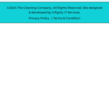
©2024 The Cleaning Company, All Rights Reserved. Site designed
& developed by
Infigrity IT Services.
Privacy Policy
Terms & Condition