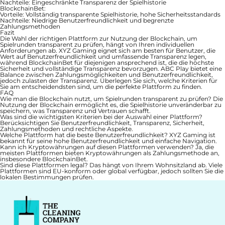
Nachteile: Eingeschränkte Transparenz der Spielhistorie
BlockchainBet:
Vorteile: Vollständig transparente Spielhistorie, hohe Sicherheitsstandards
Nachteile: Niedrige Benutzerfreundlichkeit und begrenzte
Zahlungsmethoden
Fazit
Die Wahl der richtigen Plattform zur Nutzung der Blockchain, um
Spielrunden transparent zu prüfen, hängt von Ihren individuellen
Anforderungen ab. XYZ Gaming eignet sich am besten für Benutzer, die
Wert auf Benutzerfreundlichkeit und umfassende Transparenz legen,
während BlockchainBet für diejenigen ansprechend ist, die die höchste
Sicherheit und vollständige Transparenz bevorzugen. ABC Play bietet eine
Balance zwischen Zahlungsmöglichkeiten und Benutzerfreundlichkeit,
jedoch zulasten der Transparenz. Überlegen Sie sich, welche Kriterien für
Sie am entscheidendsten sind, um die perfekte Plattform zu finden.
FAQ
Wie man die Blockchain nutzt, um Spielrunden transparent zu prüfen?
Die
Nutzung der Blockchain ermöglicht es, die Spielhistorie unveränderbar zu
speichern, was Transparenz und Vertrauen schafft.
Was sind die wichtigsten Kriterien bei der Auswahl einer Plattform?
Berücksichtigen Sie Benutzerfreundlichkeit, Transparenz, Sicherheit,
Zahlungsmethoden und rechtliche Aspekte.
Welche Plattform hat die beste Benutzerfreundlichkeit?
XYZ Gaming ist
bekannt für seine hohe Benutzerfreundlichkeit und einfache Navigation.
Kann ich Kryptowährungen auf diesen Plattformen verwenden?
Ja, die
meisten Plattformen bieten Kryptowährungen als Zahlungsmethode an,
insbesondere BlockchainBet.
Sind diese Plattformen legal?
Das hängt von Ihrem Wohnsitzland ab. Viele
Plattformen sind EU-konform oder global verfügbar, jedoch sollten Sie die
lokalen Bestimmungen prüfen.