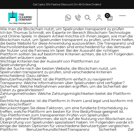
Get Upto 10% Festive Discount On All Online Orders!
0
Wie man die Blockchain nutzt, um Spielrunden transparent zu prüfen
Ich bin Thomas Schmidt, ein Experte im Bereich Blockchain-Technologie
und Online-Spiele. In diesem Artikel möchte ich Ihnen zeigen, wie man die
Blockchain nutzt, um Spielrunden transparent zu prüfen, und Ihnen helfen,
die beste Website für diese Anwendung auszuwählen. Die Transparenz und
Nachvollziehbarkeit von Spielrunden sind entscheidend für das Vertrauen
der Nutzer und die Fairness im Spiel. Bei der Auswahl der richtigen
Plattform sollten Sie auf bestimmte Kriterien achten, die ich im Folgenden
detailliert erläutern werde.
Wichtige Kriterien bei der Auswahl von Plattformen zur
Spielrundenprüfung
Bei der Suche nach der besten Website, die Blockchain nutzt, um
Spielrunden transparent zu prüfen, sind verschiedene Kriterien
entscheidend. Dazu zählen:
Benutzerfreundlichkeit: Ist die Plattform einfach zu navigieren?
Transparenz: Welche Informationen über Spielrunden sind verfügbar?
Sicherheit: Welche Maßnahmen werden ergriffen, um die Sicherheit der
Daten zu gewährleisten?
Zahlungsmethoden: Welche Zahlungsmöglichkeiten bietet die Plattform
an?
Rechtliche Aspekte: Ist die Plattform in Ihrem Land legal und konform mit
den Vorschriften?
Berücksichtigen Sie diese Faktoren, um eine fundierte Entscheidung zu
treffen, welche Plattform am besten für Ihre Bedürfnisse geeignet ist.
Top-Plattformen zum transparenten Prüfen von Spielrunden
Es gibt mehrere Plattformen, die sich auf die Nutzung von Blockchain zur
Überprüfung von Spielrunden spezialisiert haben. Im Folgenden werde ich
einige der besten Optionen für verschiedene Benutzertypen vergleichen.
Plattform
Benutzerfreundlichkeit
Transparenz
Sicherheit
Za