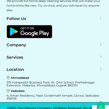
We provide full home deep cleaning services that will make your
home shine like new. Try us once, and you will never try anyone
else.
Follow Us
Company
Services
Location
Ahmedabad
319 Indraprasth Business Park, Nr. DAV School, Prahladnagar
Extension, Makarba, Ahmedabad, Gujarat 380051
Vadodara
4, Aman Residency, Near Gorakhnath temple, Gorwa, Vadodara -
390016
©2024 The Cleaning Company, All Rights Reserved. Site designed